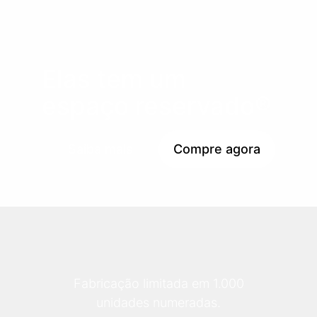
Elas tem um
espaço reservado®
Saiba mais
Compre agora
Fabricação limitada em 1.000
unidades numeradas.