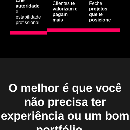
Crie
Clientes
te
Feche
autoridade
valorizam e
projetos
e
pagam
que te
estabilidade
mais
posicione
profissional
O melhor é que você
não precisa ter
experiência ou um bom
portfólio…